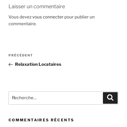
Laisser un commentaire
Vous devez
vous connecter
pour publier un
commentaire.
Navigation
Article
PRÉCÉDENT
de
précédent
Relaxation Locataires
l’article
Recherche
Recher
pour
:
COMMENTAIRES RÉCENTS