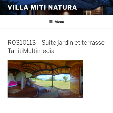
Aller
VILLA MITI NATURA
au
contenu
principal
Menu
R0310113 – Suite jardin et terrasse
TahitiMultimedia