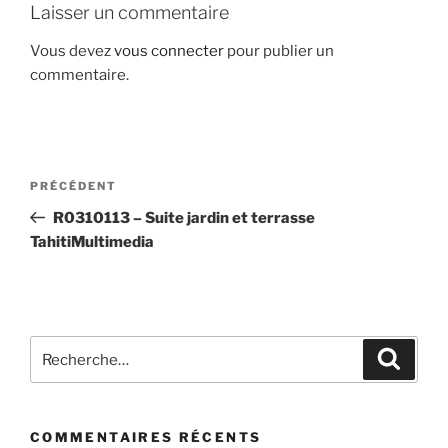
Laisser un commentaire
Vous devez
vous connecter
pour publier un
commentaire.
Navigation
Article
PRÉCÉDENT
de
précédent
R0310113 – Suite jardin et terrasse
l’article
TahitiMultimedia
Recherche
Recher
pour
:
COMMENTAIRES RÉCENTS