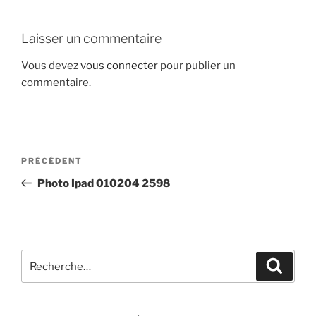
Laisser un commentaire
Vous devez
vous connecter
pour publier un
commentaire.
Navigation
Article
PRÉCÉDENT
de
précédent
Photo Ipad 010204 2598
l’article
Recherche
Recher
pour
: