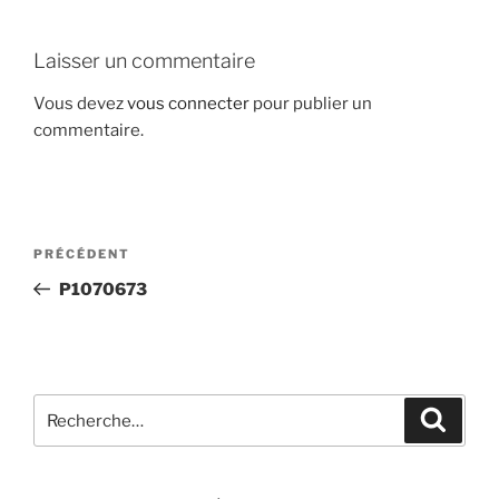
Laisser un commentaire
Vous devez
vous connecter
pour publier un
commentaire.
Navigation
Article
PRÉCÉDENT
de
précédent
P1070673
l’article
Recherche
Recher
pour
: