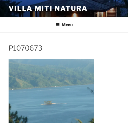
Aller
VILLA MITI NATURA
au
contenu
principal
Menu
P1070673