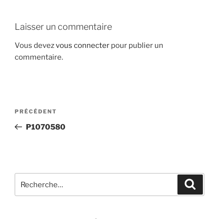
Laisser un commentaire
Vous devez
vous connecter
pour publier un
commentaire.
Navigation
Article
PRÉCÉDENT
de
précédent
P1070580
l’article
Recherche
Recher
pour
: