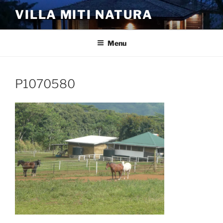
Aller
VILLA MITI NATURA
au
contenu
principal
Menu
P1070580