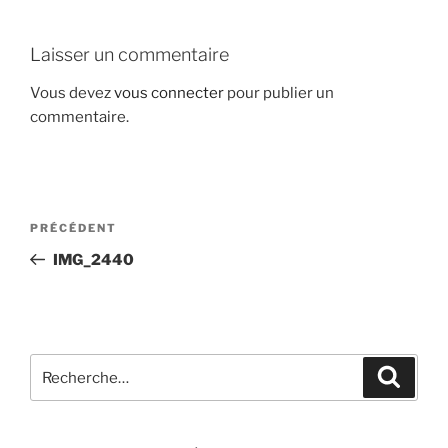
Laisser un commentaire
Vous devez
vous connecter
pour publier un
commentaire.
Navigation
Article
PRÉCÉDENT
de
précédent
IMG_2440
l’article
Recherche
Recher
pour
: