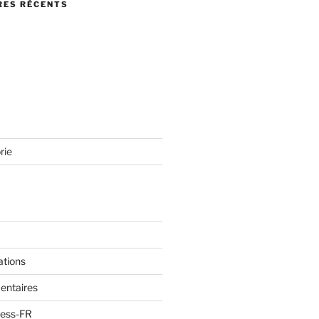
ES RÉCENTS
rie
ations
entaires
ress-FR