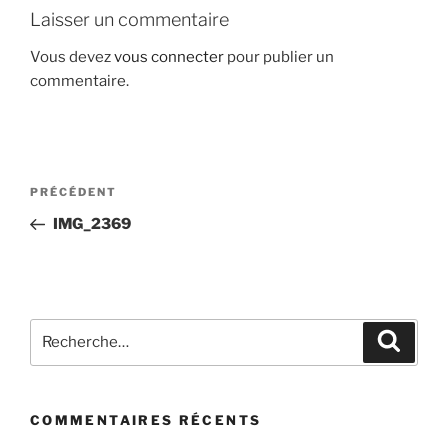
Laisser un commentaire
Vous devez
vous connecter
pour publier un
commentaire.
Navigation
Article
PRÉCÉDENT
de
précédent
IMG_2369
l’article
Recherche
Recher
pour
:
COMMENTAIRES RÉCENTS